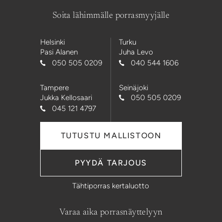
Soita lähimmälle porrasmyyjälle
Helsinki
Turku
Pasi Alanen
Juha Levo
050 505 0209
040 544 1606
Tampere
Seinäjoki
Jukka Kellosaari
050 505 0209
045 121 4797
TUTUSTU MALLISTOON
PYYDÄ TARJOUS
Tähtiporras kertaluotto
Varaa aika porrasnäyttelyyn