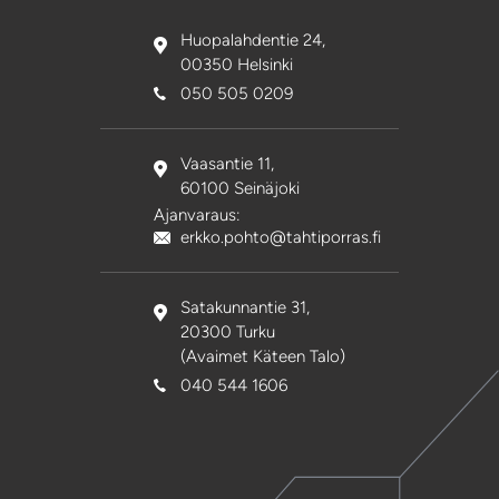
Huopalahdentie 24,
00350 Helsinki
050 505 0209
Vaasantie 11,
60100 Seinäjoki
Ajanvaraus:
erkko.pohto@tahtiporras.fi
Satakunnantie 31,
20300 Turku
(Avaimet Käteen Talo)
040 544 1606