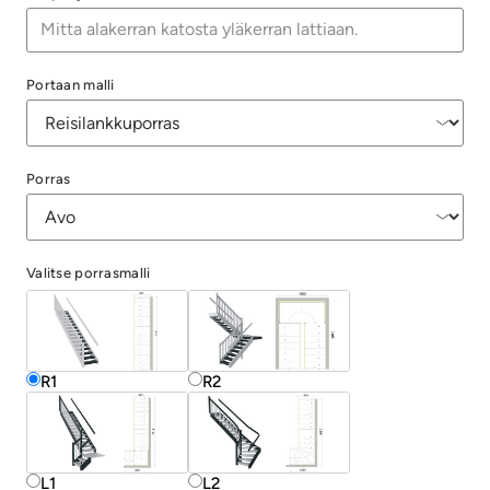
Portaan malli
Porras
Valitse porrasmalli
R1
R2
L1
L2