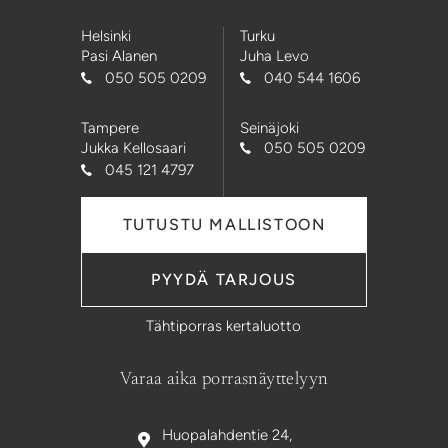
Helsinki
Turku
Pasi Alanen
Juha Levo
050 505 0209
040 544 1606
Tampere
Seinäjoki
Jukka Kellosaari
050 505 0209
045 121 4797
TUTUSTU MALLISTOON
PYYDÄ TARJOUS
Tähtiporras kertaluotto
Varaa aika porrasnäyttelyyn
Huopalahdentie 24,