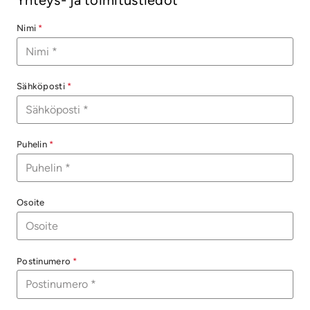
Yhteys- ja toimitustiedot
Nimi
*
Sähköposti
*
Puhelin
*
Osoite
Postinumero
*