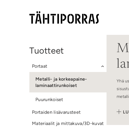
Me
Tuotteet
la
Portaat
Metalli- ja korkeapaine-
Yhä us
laminaattirunkoiset
sisust
metall
Puurunkoiset
Käytäm
Portaiden lisävarusteet
LU
mm, la
Materiaalit ja mittakuva/3D-kuvat
myös m