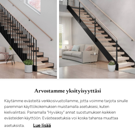
YRA PREMIUM
DRACO
Arvostamme yksityisyyttäsi
STU PORRASMALLIIN
TUTUSTU PORRASMALLIIN
Käytämme evästeitä verkkosivustollamme, jotta voimme tarjota sinulle
paremman käyttökokemuksen muistamalla asetuksesi, kuten
kielivalintasi. Painamalla “Hyväksy” annat suostumuksen kaikkien
evästeiden käyttöön. Evästeasetuksia voi koska tahansa muuttaa
Lue lisää
asetuksista.