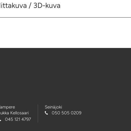
ittakuva / 3D-kuva
Tampere
Seinäjoki
ukka Kellosaari
050 505 0209
045 121 4797