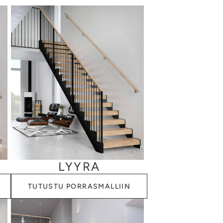
la ja lämmöllä puristamalla valmistettu
e on stabiilia, eli sietää hyvin lämpötilan ja
 elämisestä aiheutuvaa askelmien narinaa. HPL
rakenteen ja teräsreisilankun kaltaisen
dollistaa rakenteiden sisään piiloon jäävät
skaiteena, so. lattiasta lähtevänä kaiteena,
LYYRA
TUTUSTU PORRASMALLIIN