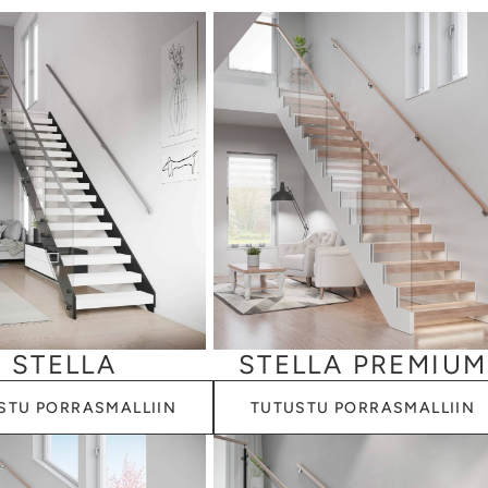
an yläpinnasta myötäilevä muoto.
i high pressure laminate, korkeapainelaminaatti, on korkealla paineel
uslevy, jolla on monia etuja puu- tai teräsreisilankkuihin verrattuna. S
den vaihteluja. Tämä ehkäisee tehokkaasti portaiden reisilankkujen
jon kovempaa kuin puu, joka mahdollistaa puureisilankkua siromman 
lun. Se on kevyempää ja helpommin työstettävää kuin teräs, joka mah
ykset.
a porrasmallejamme saa myös umpiportaana, ja kaiteita myymme kerro
rikseen.
STELLA
STELLA PREMIUM
STU PORRASMALLIIN
TUTUSTU PORRASMALLIIN