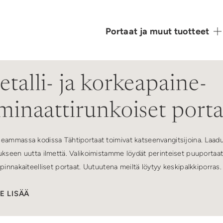
Portaat ja muut tuotteet
talli- ja korkeapaine-
minaattirunkoiset porta
eammassa kodissa Tähtiportaat toimivat katseenvangitsijoina. Laadu
ukseen uutta ilmettä. Valikoimistamme löydät perinteiset puuportaat, l
ipinnakaiteelliset portaat. Uutuutena meiltä löytyy keskipalkkiporras.
me portaiden reisilankuissa puun ohella myös korkeapainelaminaatti
E LISÄÄ
minaattireisilankun 18 mm ja metallisen 8 mm. Korkeapainelaminaatista
uotoilla, jolloin suoran muodon lisäksi tarjolla on askelman ylä- ja a