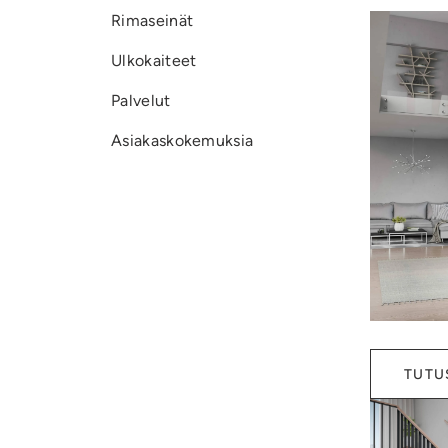
askelm
Rimaseinät
HPL el
Ulkokaiteet
rakenn
Palvelut
kosteu
on pal
Asiakaskokemuksia
muotoi
kiinnit
Kaikki
myös e
TUTU