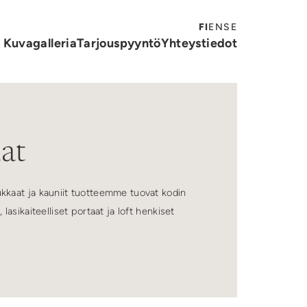
Tähtiporras kertaluotto
FI
EN
SE
Kuvagalleria
Tarjouspyyntö
Yhteystiedot
at
kkaat ja kauniit tuotteemme tuovat kodin
asikaiteelliset portaat ja loft henkiset
a ja metallia. Puureisilankun paksuus on 40
 ja metallista valmistettuja reisilankkuja voi
lapintaa Z-mallisesti myötäilevä, tai pelkästään