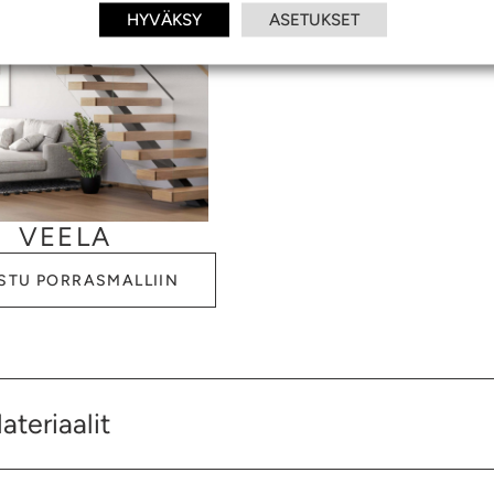
HYVÄKSY
ASETUKSET
VEELA
STU PORRASMALLIIN
ateriaalit