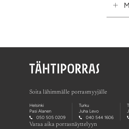
M
Soita lähimmälle porrasmyyjälle
Helsinki
Turku
Pasi Alanen
Juha Levo
J
050 505 0209
040 544 1606
Varaa aika porrasnäyttelyyn