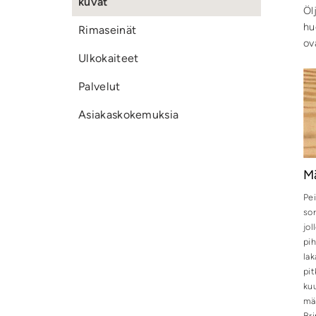
kuvat
Öl
hu
Rimaseinät
ov
Ulkokaiteet
Palvelut
Asiakaskokemuksia
M
Pe
sor
jol
pih
lak
pit
kuu
män
Bri