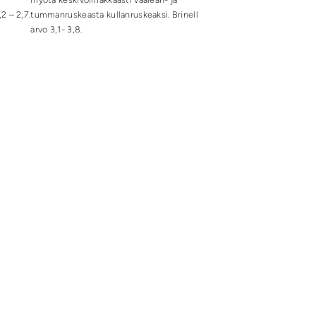
2 – 2,7.
tummanruskeasta kullanruskeaksi. Brinell
arvo 3,1- 3,8.