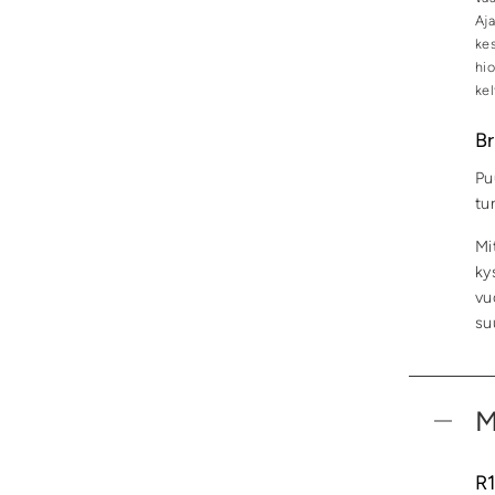
Aj
kes
hio
kel
Br
Pu
tu
Mi
ky
vu
su
M
R1