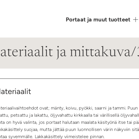
Portaat ja muut tuotteet
teriaalit ja mittakuva
ateriaalit
teriaalivaihtoehdot ovat; mänty, koivu, pyökki, saarni ja tammi. Puun p
kattu, petsattu ja lakattu, öljyvahattu kirkkaalla tai värillisellä öljyva
nta on hyvä valinta, jos portaat halutaan maalata käsityönä itse tai pääl
kkakäsittely suojaa, mutta jättää puun luonnollisen värin näkyviin sitä
ntaa syvemmälle. Lakkakäsittely viimeistelee pinnan.