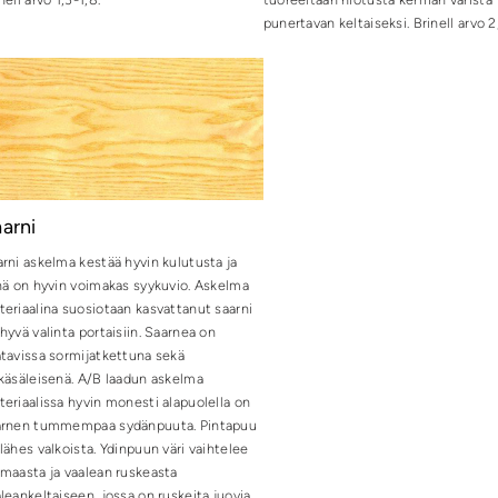
punertavan keltaiseksi. Brinell arvo 2,
arni
rni askelma kestää hyvin kulutusta ja
nä on hyvin voimakas syykuvio. Askelma
eriaalina suosiotaan kasvattanut saarni
hyvä valinta portaisiin. Saarnea on
tavissa sormijatkettuna sekä
käsäleisenä. A/B laadun askelma
eriaalissa hyvin monesti alapuolella on
arnen tummempaa sydänpuuta. Pintapuu
lähes valkoista. Ydinpuun väri vaihtelee
maasta ja vaalean ruskeasta
leankeltaiseen, jossa on ruskeita juovia.