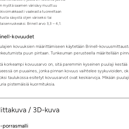
an myötä saarnen värisävy muuttuu
kivoimakkaasti vaaleasta tuoreeltaan
tusta sävystä oljen väriseksi tai
taisenruskeaksi. Brinell arvo 3,3 – 4,1.
inell-kovuudet
ulajien kovuuksien määrittämiseen käytetään Brinell-kovuusmittausta, 
nkeutumista puun pintaan. Tunkeuman perusteella määritellään pinn
tä korkeampi kovuusarvo on, sitä paremmin kyseinen puulaji kestää k
seessä on puuaines, jonka pinnan kovuus vaihtelee syykuvioiden, ok
oksi taulukossa esitetyt kovuusarvot ovat keskiarvoja. Mikään puulaji 
uria pistemäisiä kuormituksia.
ittakuva / 3D-kuva
-porrasmalli