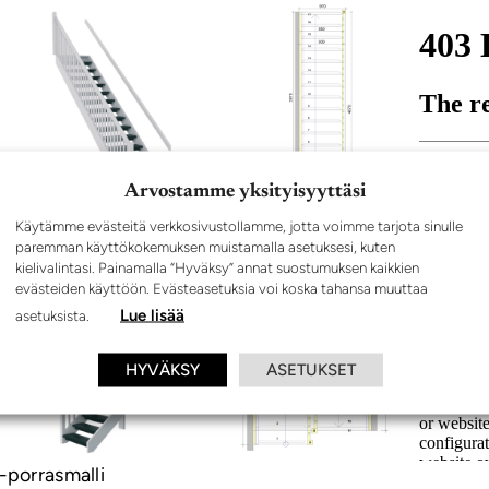
Arvostamme yksityisyyttäsi
Käytämme evästeitä verkkosivustollamme, jotta voimme tarjota sinulle
-porrasmalli
paremman käyttökokemuksen muistamalla asetuksesi, kuten
kielivalintasi. Painamalla “Hyväksy” annat suostumuksen kaikkien
evästeiden käyttöön. Evästeasetuksia voi koska tahansa muuttaa
Lue lisää
asetuksista.
HYVÄKSY
ASETUKSET
-porrasmalli