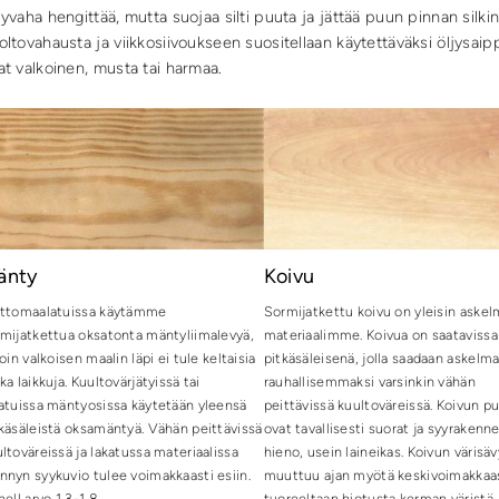
jyvaha hengittää, mutta suojaa silti puuta ja jättää puun pinnan silki
oltovahausta ja viikkosiivoukseen suositellaan käytettäväksi öljysaipp
at valkoinen, musta tai harmaa.
änty
Koivu
ittomaalatuissa käytämme
Sormijatkettu koivu on yleisin askel
mijatkettua oksatonta mäntyliimalevyä,
materiaalimme. Koivua on saataviss
loin valkoisen maalin läpi ei tule keltaisia
pitkäsäleisenä, jolla saadaan askelm
ka laikkuja. Kuultovärjätyissä tai
rauhallisemmaksi varsinkin vähän
atuissa mäntyosissa käytetään yleensä
peittävissä kuultoväreissä. Koivun p
käsäleistä oksamäntyä. Vähän peittävissä
ovat tavallisesti suorat ja syyrakenn
ltoväreissä ja lakatussa materiaalissa
hieno, usein laineikas. Koivun värisäv
nyn syykuvio tulee voimakkaasti esiin.
muuttuu ajan myötä keskivoimakkaa
nell arvo 1,3-1,8.
tuoreeltaan hiotusta kerman väristä