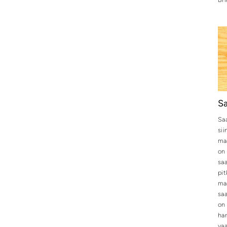
Sa
Saa
sii
mat
on 
saa
pit
mat
sa
on 
har
vaa