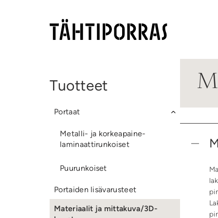
Ma
Tuotteet
Portaat
Metalli- ja korkeapaine-
M
laminaattirunkoiset
Puurunkoiset
Ma
la
Portaiden lisävarusteet
pi
La
Materiaalit ja mittakuva/3D-
pi