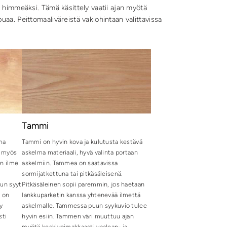
n himmeäksi. Tämä käsittely vaatii ajan myötä
uaa. Peittomaaliväreistä vakiohintaan valittavissa
Tammi
ma
Tammi on hyvin kova ja kulutusta kestävä
a myös
askelma materiaali, hyvä valinta portaan
an ilme
askelmiin. Tammea on saatavissa
sormijatkettuna tai pitkäsäleisenä.
uun syyt
Pitkäsäleinen sopii paremmin, jos haetaan
e on
lankkuparketin kanssa yhtenevää ilmettä
y
askelmalle. Tammessa puun syykuvio tulee
sti
hyvin esiin. Tammen väri muuttuu ajan
myötä keskivoimakkaasti vaalean- ja