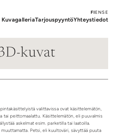
Tähtiporras kertaluotto
FI
EN
SE
Kuvagalleria
Tarjouspyyntö
Yhteystiedot
/3D-kuvat
intakäsittelyistä valittavissa ovat käsittelemätön,
halla tai peittomaalattu. Käsittelemätön, eli puuvalmis
lystää askelmat esim. parketilla tai laatoilla.
 muuttamatta. Petsi, eli kuultoväri, sävyttää puuta