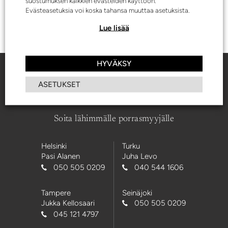
suostumuksen kaikkien evästeiden käyttöön.
Evästeasetuksia voi koska tahansa muuttaa asetuksista.
Lue lisää
HYVÄKSY
ASETUKSET
Soita lähimmälle porrasmyyjälle
Helsinki
Turku
Pasi Alanen
Juha Levo
050 505 0209
040 544 1606
Tampere
Seinäjoki
Jukka Kellosaari
050 505 0209
045 121 4797